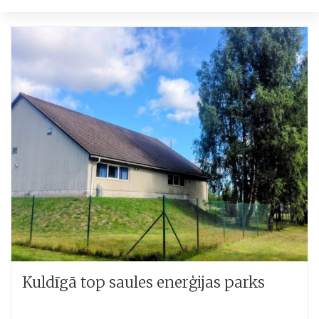
Diena:
19.
augusts,
2025
Kuldīgā top saules enerģijas parks