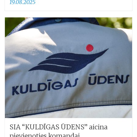
19.08.2025
SIA “KULDĪGAS ŪDENS” aicina
pievienoties komandai