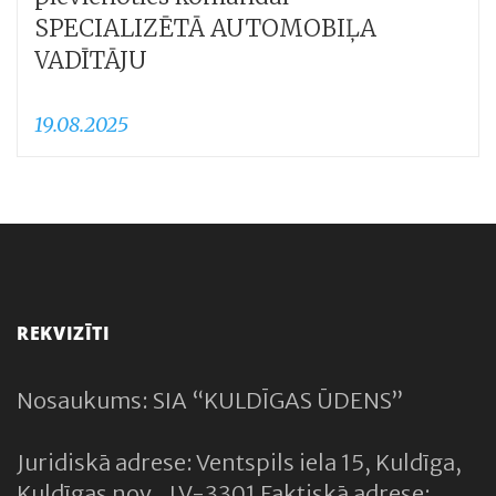
SPECIALIZĒTĀ AUTOMOBIĻA
VADĪTĀJU
19.08.2025
REKVIZĪTI
Nosaukums: SIA “KULDĪGAS ŪDENS”
Juridiskā adrese: Ventspils iela 15, Kuldīga,
Kuldīgas nov., LV-3301 Faktiskā adrese: