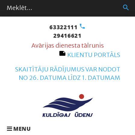
Skip
S
search
to
f
content
call
63322111
29416621
Avārijas dienesta tālrunis
note
KLIENTU PORTĀLS
SKAITĪTĀJU RĀDĪJUMUS VAR NODOT
NO 26. DATUMA LĪDZ 1. DATUMAM
MENU