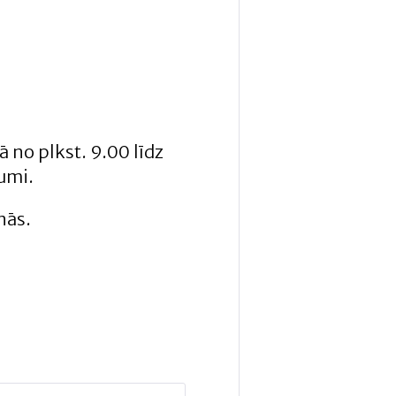
 no plkst. 9.00 līdz
kumi.
nās.