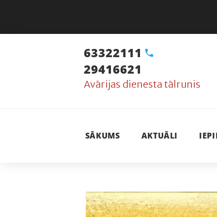
Skip
to
content
63322111
call
29416621
Avārijas dienesta tālrunis
SĀKUMS
AKTUĀLI
IEP