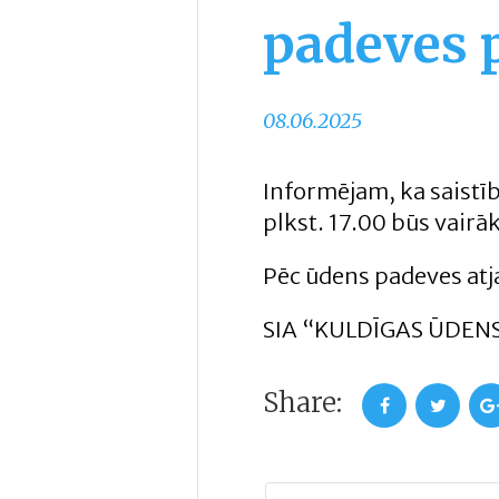
padeves 
08.06.2025
Informējam, ka saistīb
plkst. 17.00 būs vairā
Pēc ūdens padeves atj
SIA “KULDĪGAS ŪDENS”
Share:
Facebook
Twitter