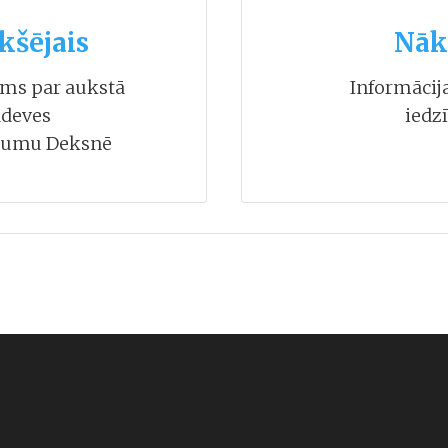
kšējais
Nāk
ms par aukstā
Informācij
adeves
iedz
kumu Deksnē