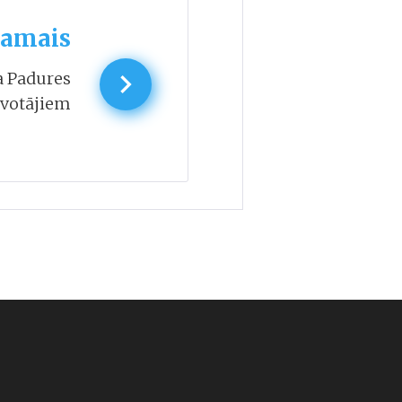
amais
a Padures
īvotājiem