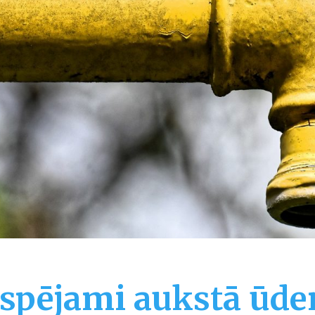
espējami aukstā ūde