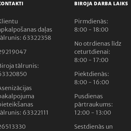
KONTAKTI
BIROJA DARBA LAIKS
Klientu
Pirmdienās:
apkalpošanas daļas
8:00 - 18:00
tālrunis: 63322358
No otrdienas līdz
29219047
ceturtdienai:
8:00 - 17:00
Biroja tālrunis:
63320850
Piektdienās:
8:00 - 16:00
Asenizācijas
pakalpojuma
Pusdienas
pieteikšanas
pārtraukums:
tālrunis: 63322111
12:00 - 13:00
26513330
Sestdienās un