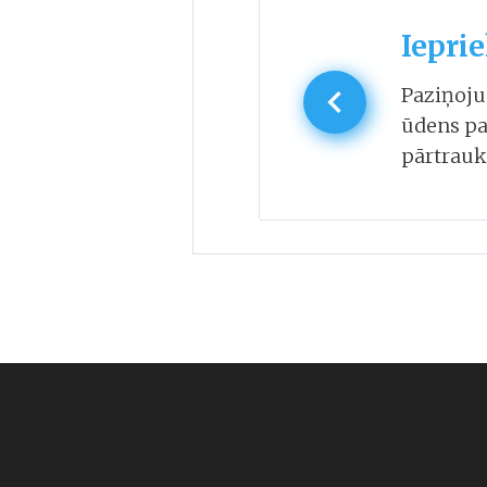
Ziņu
Ieprie
izvēlne
Paziņoju
ūdens p
pārtrau