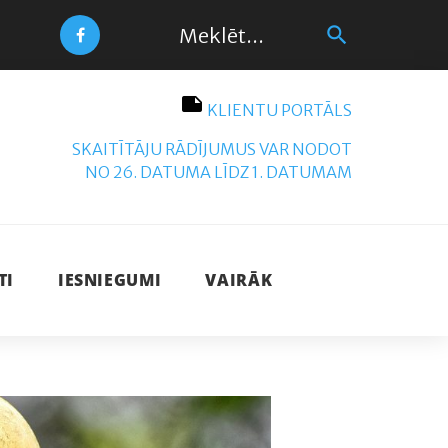
Search
search
for:
Facebook
note
KLIENTU PORTĀLS
SKAITĪTĀJU RĀDĪJUMUS VAR NODOT
NO 26. DATUMA LĪDZ 1. DATUMAM
TI
IESNIEGUMI
VAIRĀK