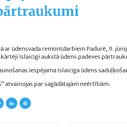
pārtraukumi
ā ar ūdensvada remontdarbiem Padurē, 9. jūnijā
kkārtēji īslaicīgi aukstā ūdens padeves pārtrau
aunošanas iespējama īslaicīga ūdens saduļķoša
 atvainojas par sagādātajām neērtībām.
Google+
LinkedIn
Pinterest